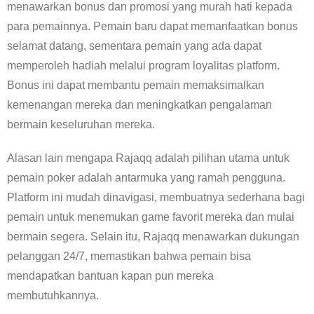
menawarkan bonus dan promosi yang murah hati kepada
para pemainnya. Pemain baru dapat memanfaatkan bonus
selamat datang, sementara pemain yang ada dapat
memperoleh hadiah melalui program loyalitas platform.
Bonus ini dapat membantu pemain memaksimalkan
kemenangan mereka dan meningkatkan pengalaman
bermain keseluruhan mereka.
Alasan lain mengapa Rajaqq adalah pilihan utama untuk
pemain poker adalah antarmuka yang ramah pengguna.
Platform ini mudah dinavigasi, membuatnya sederhana bagi
pemain untuk menemukan game favorit mereka dan mulai
bermain segera. Selain itu, Rajaqq menawarkan dukungan
pelanggan 24/7, memastikan bahwa pemain bisa
mendapatkan bantuan kapan pun mereka
membutuhkannya.