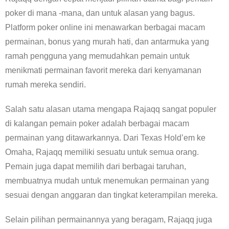
poker di mana -mana, dan untuk alasan yang bagus.
Platform poker online ini menawarkan berbagai macam
permainan, bonus yang murah hati, dan antarmuka yang
ramah pengguna yang memudahkan pemain untuk
menikmati permainan favorit mereka dari kenyamanan
rumah mereka sendiri.
Salah satu alasan utama mengapa Rajaqq sangat populer
di kalangan pemain poker adalah berbagai macam
permainan yang ditawarkannya. Dari Texas Hold’em ke
Omaha, Rajaqq memiliki sesuatu untuk semua orang.
Pemain juga dapat memilih dari berbagai taruhan,
membuatnya mudah untuk menemukan permainan yang
sesuai dengan anggaran dan tingkat keterampilan mereka.
Selain pilihan permainannya yang beragam, Rajaqq juga