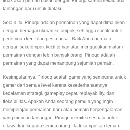
tidak akan pernah bosan dengan Pinoqq karena selalu ada
tantangan baru untuk diatasi.
Selain itu, Pinoqq adalah permainan yang dapat dimainkan
dengan berbagai ukuran kelompok, sehingga cocok untuk
pertemuan kecil dan pesta besar. Baik Anda bermain
dengan sekelompok kecil teman atau mengadakan malam
permainan dengan lebih banyak orang, Pinoqq adalah
permainan yang dapat menampung sejumlah pemain.
Kesimpulannya, Pinoqq adalah game yang sempurna untuk
gamer dari semua level karena kesederhanaannya,
kedalaman strategi, gameplay cepat, replayability, dan
fleksibilitas. Apakah Anda seorang pemula yang ingin
mempelajari permainan baru atau pemain berpengalaman
yang mencari tantangan, Pinoqq memiliki sesuatu untuk
ditawarkan kepada semua orang. Jadi kumpulkan teman-