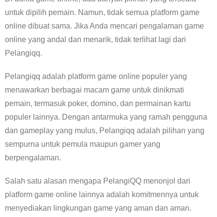
untuk dipilih pemain. Namun, tidak semua platform game
online dibuat sama. Jika Anda mencari pengalaman game
online yang andal dan menarik, tidak terlihat lagi dari
Pelangiqq.
Pelangiqq adalah platform game online populer yang
menawarkan berbagai macam game untuk dinikmati
pemain, termasuk poker, domino, dan permainan kartu
populer lainnya. Dengan antarmuka yang ramah pengguna
dan gameplay yang mulus, Pelangiqq adalah pilihan yang
sempurna untuk pemula maupun gamer yang
berpengalaman.
Salah satu alasan mengapa PelangiQQ menonjol dari
platform game online lainnya adalah komitmennya untuk
menyediakan lingkungan game yang aman dan aman.