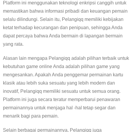
Platform ini menggunakan teknologi enkripsi canggih untuk
memastikan bahwa informasi pribadi dan keuangan pemain
selalu dilindungi. Selain itu, Pelangiqq memiliki kebijakan
ketat terhadap kecurangan dan penipuan, sehingga Anda
dapat percaya bahwa Anda bermain di lapangan bermain
yang rata.
Alasan lain mengapa Pelangiqq adalah pilihan terbaik untuk
kebutuhan game online Anda adalah pilihan game yang
mengesankan. Apakah Anda penggemar permainan kartu
klasik atau lebih suka sesuatu yang lebih modern dan
inovatif, Pelangiqq memiliki sesuatu untuk semua orang.
Platform ini juga secara teratur memperbarui penawaran
permainannya untuk menjaga hal -hal tetap segar dan
menarik bagi para pemain.
Selain berbagai permainannya, Pelangiqq juga