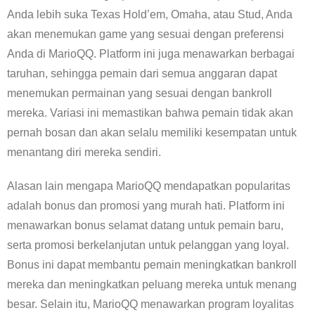
Anda lebih suka Texas Hold’em, Omaha, atau Stud, Anda
akan menemukan game yang sesuai dengan preferensi
Anda di MarioQQ. Platform ini juga menawarkan berbagai
taruhan, sehingga pemain dari semua anggaran dapat
menemukan permainan yang sesuai dengan bankroll
mereka. Variasi ini memastikan bahwa pemain tidak akan
pernah bosan dan akan selalu memiliki kesempatan untuk
menantang diri mereka sendiri.
Alasan lain mengapa MarioQQ mendapatkan popularitas
adalah bonus dan promosi yang murah hati. Platform ini
menawarkan bonus selamat datang untuk pemain baru,
serta promosi berkelanjutan untuk pelanggan yang loyal.
Bonus ini dapat membantu pemain meningkatkan bankroll
mereka dan meningkatkan peluang mereka untuk menang
besar. Selain itu, MarioQQ menawarkan program loyalitas