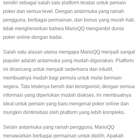
sendiri sebagai salah satu platform teratas untuk pemain
poker dari semua level. Dengan antarmuka yang ramah
pengguna, berbagai permainan, dan bonus yang murah hati,
tidak mengherankan bahwa MarioQQ mengambil dunia
poker online dengan badai.
Salah satu alasan utama mengapa MarioQQ menjadi sangat
populer adalah antarmuka yang mudah digunakan. Platform
ini dirancang untuk menjadi sederhana dan intuitif,
membuatnya mudah bagi pemula untuk mulai bermain
segera. Tata letaknya bersih dan terorganisir, dengan semua
informasi yang diperlukan mudah diakses. Ini membuatnya
ideal untuk pemain yang baru mengenal poker online dan
mungkin diintimidasi oleh platform yang lebih kompleks.
Selain antarmuka yang ramah pengguna, MarioQQ
menawarkan berbagai permainan untuk dipilih. Apakah