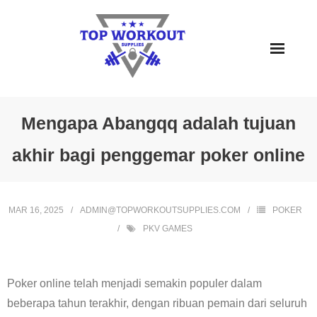
Skip
to
content
Mengapa Abangqq adalah tujuan
akhir bagi penggemar poker online
MAR 16, 2025
ADMIN@TOPWORKOUTSUPPLIES.COM
POKER
PKV GAMES
Poker online telah menjadi semakin populer dalam
beberapa tahun terakhir, dengan ribuan pemain dari seluruh