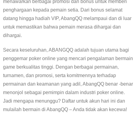
menawarkan berbagai promosi dan bonus untuk memberi
penghargaan kepada pemain setia. Dari bonus selamat
datang hingga hadiah VIP, AbangQQ melampaui dan di luar
untuk memastikan bahwa pemain merasa dihargai dan
dihargai.
Secara keseluruhan, ABANGQQ adalah tujuan utama bagi
penggemar poker online yang mencari pengalaman bermain
game berkualitas tinggi. Dengan berbagai permainan,
turnamen, dan promosi, serta komitmennya terhadap
permainan dan keamanan yang adil, AbangQQ benar -benar
menonjol sebagai pemimpin dalam industri poker online.
Jadi mengapa menunggu? Daftar untuk akun hari ini dan
mulailah bermain di AbangQQ – Anda tidak akan kecewa!