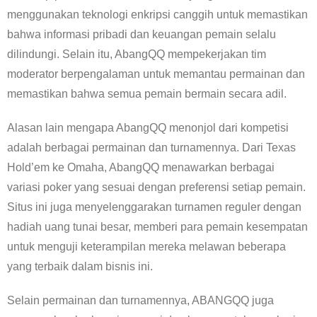
menggunakan teknologi enkripsi canggih untuk memastikan
bahwa informasi pribadi dan keuangan pemain selalu
dilindungi. Selain itu, AbangQQ mempekerjakan tim
moderator berpengalaman untuk memantau permainan dan
memastikan bahwa semua pemain bermain secara adil.
Alasan lain mengapa AbangQQ menonjol dari kompetisi
adalah berbagai permainan dan turnamennya. Dari Texas
Hold’em ke Omaha, AbangQQ menawarkan berbagai
variasi poker yang sesuai dengan preferensi setiap pemain.
Situs ini juga menyelenggarakan turnamen reguler dengan
hadiah uang tunai besar, memberi para pemain kesempatan
untuk menguji keterampilan mereka melawan beberapa
yang terbaik dalam bisnis ini.
Selain permainan dan turnamennya, ABANGQQ juga