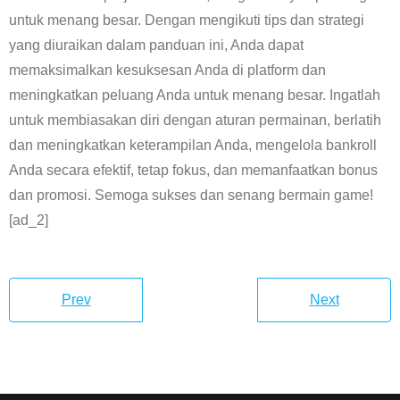
untuk menang besar. Dengan mengikuti tips dan strategi
yang diuraikan dalam panduan ini, Anda dapat
memaksimalkan kesuksesan Anda di platform dan
meningkatkan peluang Anda untuk menang besar. Ingatlah
untuk membiasakan diri dengan aturan permainan, berlatih
dan meningkatkan keterampilan Anda, mengelola bankroll
Anda secara efektif, tetap fokus, dan memanfaatkan bonus
dan promosi. Semoga sukses dan senang bermain game!
[ad_2]
Prev
Next