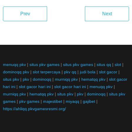
Prev
Next
menuqq pkv
|
situs pkv games
|
situs pkv games
|
situs qq
|
slot
|
dominoqq pkv
|
slot terpercaya
|
pkv qq
|
judi bola
|
slot gacor
|
situs pkv
|
pkv
|
dominoqq
|
murniqq pkv
|
hematqq pkv
|
slot gacor
hari ini
|
slot gacor hari ini
|
slot gacor hari ini
|
menuqq pkv
|
murniqq pkv
|
hematqq pkv
|
situs pkv
|
pkv
|
dominoqq
|
situs pkv
games
|
pkv games
|
majestibet
|
miyaqq
|
gajibet
|
https://ahliqq.pkvgamesresmi.org/