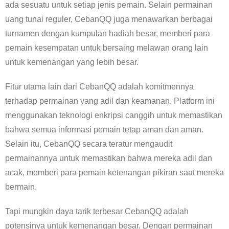
ada sesuatu untuk setiap jenis pemain. Selain permainan
uang tunai reguler, CebanQQ juga menawarkan berbagai
turnamen dengan kumpulan hadiah besar, memberi para
pemain kesempatan untuk bersaing melawan orang lain
untuk kemenangan yang lebih besar.
Fitur utama lain dari CebanQQ adalah komitmennya
terhadap permainan yang adil dan keamanan. Platform ini
menggunakan teknologi enkripsi canggih untuk memastikan
bahwa semua informasi pemain tetap aman dan aman.
Selain itu, CebanQQ secara teratur mengaudit
permainannya untuk memastikan bahwa mereka adil dan
acak, memberi para pemain ketenangan pikiran saat mereka
bermain.
Tapi mungkin daya tarik terbesar CebanQQ adalah
potensinya untuk kemenangan besar. Dengan permainan