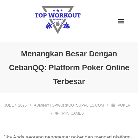
Skip
to
content
Menangkan Besar Dengan
CebanQQ: Platform Poker Online
Terbesar
JUL 17, 2025
ADMIN@TOPWORKOUTSUPPLIES.COM
POKER
PKV GAMES
Jika Anda seorang penggemar poker dan mencari platform