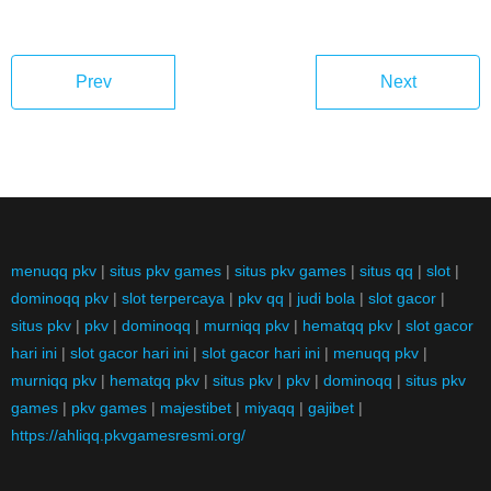
Prev
Next
menuqq pkv
|
situs pkv games
|
situs pkv games
|
situs qq
|
slot
|
dominoqq pkv
|
slot terpercaya
|
pkv qq
|
judi bola
|
slot gacor
|
situs pkv
|
pkv
|
dominoqq
|
murniqq pkv
|
hematqq pkv
|
slot gacor
hari ini
|
slot gacor hari ini
|
slot gacor hari ini
|
menuqq pkv
|
murniqq pkv
|
hematqq pkv
|
situs pkv
|
pkv
|
dominoqq
|
situs pkv
games
|
pkv games
|
majestibet
|
miyaqq
|
gajibet
|
https://ahliqq.pkvgamesresmi.org/