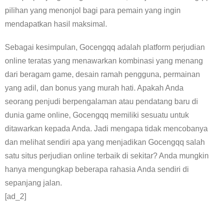
pilihan yang menonjol bagi para pemain yang ingin
mendapatkan hasil maksimal.
Sebagai kesimpulan, Gocengqq adalah platform perjudian
online teratas yang menawarkan kombinasi yang menang
dari beragam game, desain ramah pengguna, permainan
yang adil, dan bonus yang murah hati. Apakah Anda
seorang penjudi berpengalaman atau pendatang baru di
dunia game online, Gocengqq memiliki sesuatu untuk
ditawarkan kepada Anda. Jadi mengapa tidak mencobanya
dan melihat sendiri apa yang menjadikan Gocengqq salah
satu situs perjudian online terbaik di sekitar? Anda mungkin
hanya mengungkap beberapa rahasia Anda sendiri di
sepanjang jalan.
[ad_2]