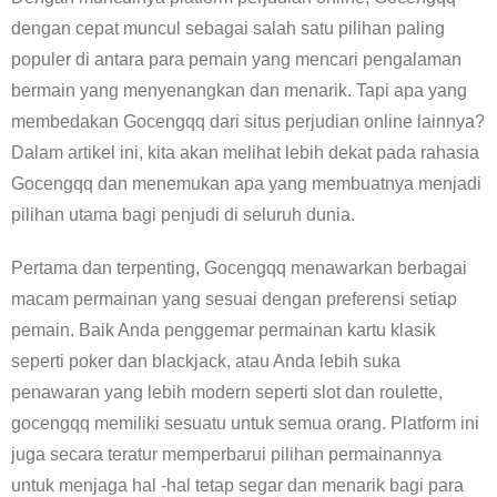
dengan cepat muncul sebagai salah satu pilihan paling
populer di antara para pemain yang mencari pengalaman
bermain yang menyenangkan dan menarik. Tapi apa yang
membedakan Gocengqq dari situs perjudian online lainnya?
Dalam artikel ini, kita akan melihat lebih dekat pada rahasia
Gocengqq dan menemukan apa yang membuatnya menjadi
pilihan utama bagi penjudi di seluruh dunia.
Pertama dan terpenting, Gocengqq menawarkan berbagai
macam permainan yang sesuai dengan preferensi setiap
pemain. Baik Anda penggemar permainan kartu klasik
seperti poker dan blackjack, atau Anda lebih suka
penawaran yang lebih modern seperti slot dan roulette,
gocengqq memiliki sesuatu untuk semua orang. Platform ini
juga secara teratur memperbarui pilihan permainannya
untuk menjaga hal -hal tetap segar dan menarik bagi para