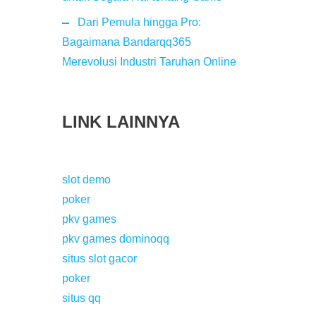
Dari Pemula hingga Pro:
Bagaimana Bandarqq365
Merevolusi Industri Taruhan Online
LINK LAINNYA
slot demo
poker
pkv games
pkv games dominoqq
situs slot gacor
poker
situs qq