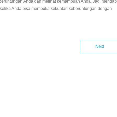
beruntungan Anda dan melihat kemampuan Anda. Jadi mengap
ketika Anda bisa membuka kekuatan keberuntungan dengan
Next