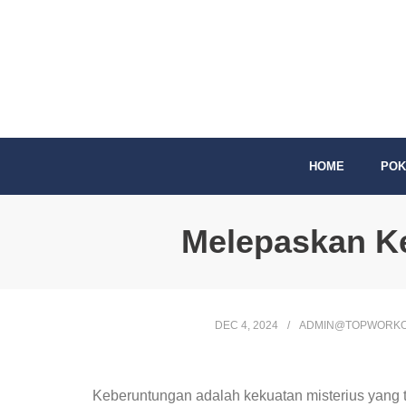
Skip
to
content
HOME
POK
Melepaskan K
DEC 4, 2024
ADMIN@TOPWORKO
Keberuntungan adalah kekuatan misterius yang 