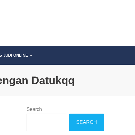
S JUDI ONLINE
engan Datukqq
Search
SEARCH