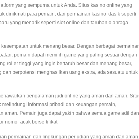
tform yang sempurna untuk Anda. Situs kasino online yang
 dinikmati para pemain, dari permainan kasino klasik seperti
baru yang menarik seperti slot online dan taruhan olahraga
lah kesempatan untuk menang besar. Dengan berbagai permaina
mbalan, pemain dapat memilih game yang paling sesuai dengan
 roller tinggi yang ingin bertaruh besar dan menang besar,
g dan berpotensi menghasilkan uang ekstra, ada sesuatu untuk
 menawarkan pengalaman judi online yang aman dan aman. Situ
k melindungi informasi pribadi dan keuangan pemain,
an aman. Pemain juga dapat yakin bahwa semua game adil dan
r nomor acak bersertifikat.
ihan permainan dan lingkungan perjudian yang aman dan aman