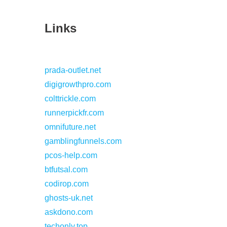
Links
prada-outlet.net
digigrowthpro.com
colttrickle.com
runnerpickfr.com
omnifuture.net
gamblingfunnels.com
pcos-help.com
btfutsal.com
codirop.com
ghosts-uk.net
askdono.com
techonly.top