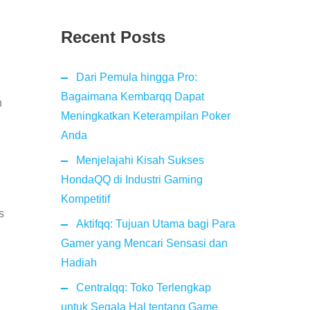
Recent Posts
Dari Pemula hingga Pro:
Bagaimana Kembarqq Dapat
n
Meningkatkan Keterampilan Poker
Anda
Menjelajahi Kisah Sukses
HondaQQ di Industri Gaming
Kompetitif
s
Aktifqq: Tujuan Utama bagi Para
Gamer yang Mencari Sensasi dan
Hadiah
Centralqq: Toko Terlengkap
,
untuk Segala Hal tentang Game