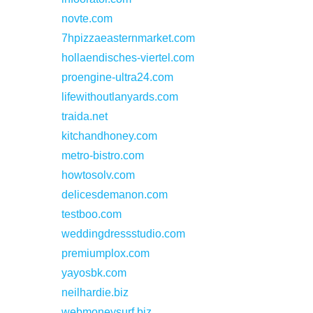
novte.com
7hpizzaeasternmarket.com
hollaendisches-viertel.com
proengine-ultra24.com
lifewithoutlanyards.com
traida.net
kitchandhoney.com
metro-bistro.com
howtosolv.com
delicesdemanon.com
testboo.com
weddingdressstudio.com
premiumplox.com
yayosbk.com
neilhardie.biz
webmoneysurf.biz