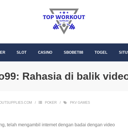
ER
SLOT
CASINO
SBOBET88
TOGEL
SITU
99: Rahasia di balik video
UTSUPPLIES.COM
POKER
PKV GAMES
ng, telah mengambil internet dengan badai dengan video