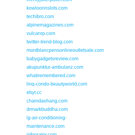
kowloonnslots.com
techibro.com
alpinemagazines.com
vulcanrp.com
twitter-trend-blog.com
montblancpensonlineoutletsale.com
babygadgetsreview.com
akupunktur-ambulanz.com
whatiremembered.com
linq-condo-beautyworld.com
ebyt.cc
chaindaohang.com
drmarkbuddha.com
lg-air-conditioning-
maintenance.com
infoorator.com