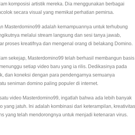
dalam komposisi artistik mereka. Dia menggunakan berbagai
olok secara visual yang memikat perhatian pemirsa.
sesan Masterdomino99 adalah kemampuannya untuk terhubung
ngikutnya melalui stream langsung dan sesi tanya jawab,
ar proses kreatifnya dan mengenal orang di belakang Domino.
dalam sekejap, Masterdomino99 telah berhasil membangun basis
nunggu setiap video baru yang ia rilis. Dedikasinya pada
tistik, dan koneksi dengan para pendengarnya semuanya
u seniman domino paling populer di internet.
h satu video Masterdomino99, ingatlah bahwa ada lebih banyak
ng jatuh. Ini adalah kombinasi dari keterampilan, kreativitas
iens yang telah mendorongnya untuk menjadi ketenaran virus.