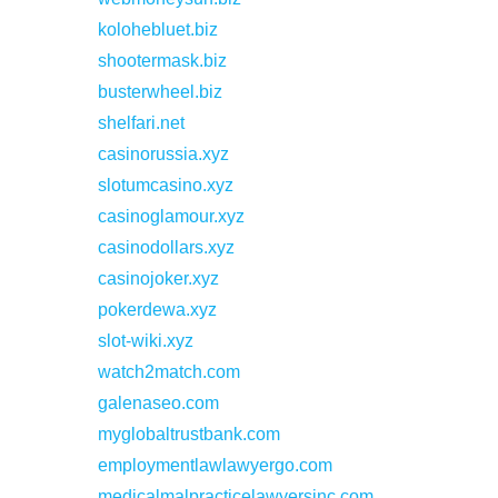
kolohebluet.biz
shootermask.biz
busterwheel.biz
shelfari.net
casinorussia.xyz
slotumcasino.xyz
casinoglamour.xyz
casinodollars.xyz
casinojoker.xyz
pokerdewa.xyz
slot-wiki.xyz
watch2match.com
galenaseo.com
myglobaltrustbank.com
employmentlawlawyergo.com
medicalmalpracticelawyersinc.com