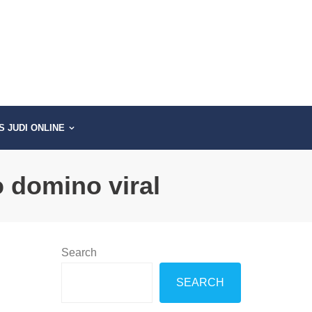
S JUDI ONLINE
 domino viral
Search
SEARCH