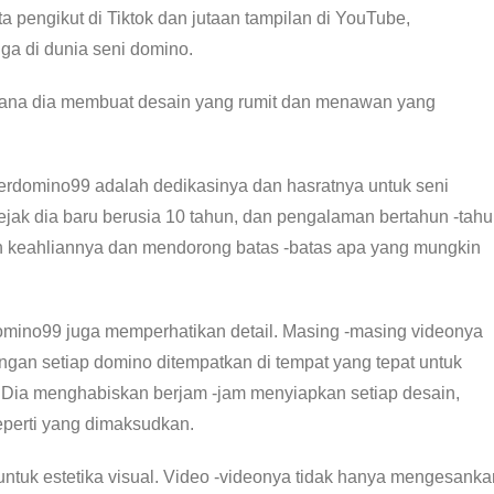
 pengikut di Tiktok dan jutaan tampilan di YouTube,
a di dunia seni domino.
aimana dia membuat desain yang rumit dan menawan yang
sterdomino99 adalah dedikasinya dan hasratnya untuk seni
jak dia baru berusia 10 tahun, dan pengalaman bertahun -tah
keahliannya dan mendorong batas -batas apa yang mungkin
domino99 juga memperhatikan detail. Masing -masing videonya
gan setiap domino ditempatkan di tempat yang tepat untuk
 Dia menghabiskan berjam -jam menyiapkan setiap desain,
eperti yang dimaksudkan.
ntuk estetika visual. Video -videonya tidak hanya mengesanka