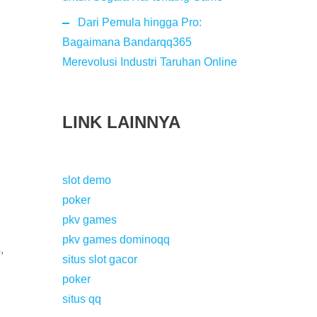
Dari Pemula hingga Pro:
Bagaimana Bandarqq365
Merevolusi Industri Taruhan Online
LINK LAINNYA
slot demo
poker
pkv games
pkv games dominoqq
,
situs slot gacor
poker
situs qq