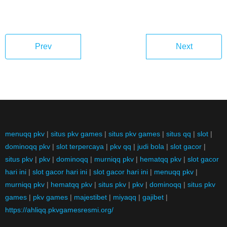
Prev
Next
menuqq pkv
|
situs pkv games
|
situs pkv games
|
situs qq
|
slot
|
dominoqq pkv
|
slot terpercaya
|
pkv qq
|
judi bola
|
slot gacor
|
situs pkv
|
pkv
|
dominoqq
|
murniqq pkv
|
hematqq pkv
|
slot gacor
hari ini
|
slot gacor hari ini
|
slot gacor hari ini
|
menuqq pkv
|
murniqq pkv
|
hematqq pkv
|
situs pkv
|
pkv
|
dominoqq
|
situs pkv
games
|
pkv games
|
majestibet
|
miyaqq
|
gajibet
|
https://ahliqq.pkvgamesresmi.org/