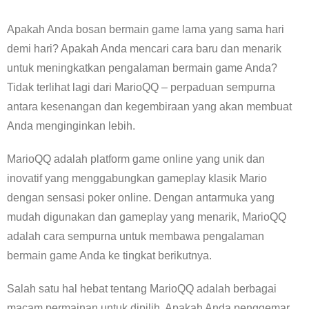
Apakah Anda bosan bermain game lama yang sama hari
demi hari? Apakah Anda mencari cara baru dan menarik
untuk meningkatkan pengalaman bermain game Anda?
Tidak terlihat lagi dari MarioQQ – perpaduan sempurna
antara kesenangan dan kegembiraan yang akan membuat
Anda menginginkan lebih.
MarioQQ adalah platform game online yang unik dan
inovatif yang menggabungkan gameplay klasik Mario
dengan sensasi poker online. Dengan antarmuka yang
mudah digunakan dan gameplay yang menarik, MarioQQ
adalah cara sempurna untuk membawa pengalaman
bermain game Anda ke tingkat berikutnya.
Salah satu hal hebat tentang MarioQQ adalah berbagai
macam permainan untuk dipilih. Apakah Anda penggemar