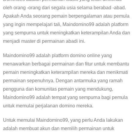
oleh orang -orang dari segala usia selama berabad -abad.
Apakah Anda seorang pemain berpengalaman atau pemula
yang ingin mempelajari tali, Maindomino99 adalah platform
yang sempurna untuk meningkatkan keterampilan Anda dan
menjadi master di permainan abadi ini.
Maindomino99 adalah platform domino online yang
menawarkan berbagai permainan dan fitur untuk membantu
pemain meningkatkan keterampilan mereka dan menikmati
permainan sepenuhnya. Dengan antarmuka yang ramah
pengguna dan komunitas pemain yang mendukung,
Maindomino99 adalah tempat yang sempurna bagi pemula
untuk memulai perjalanan domino mereka.
Untuk memulai Maindomino99, yang perlu Anda lakukan
adalah membuat akun dan memilih permainan untuk