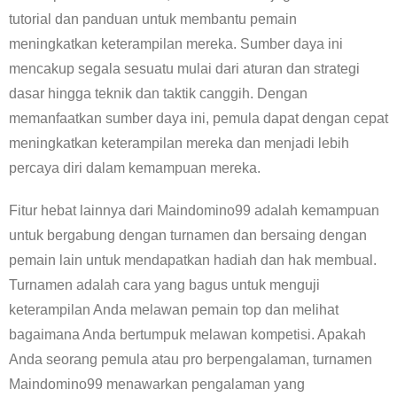
tutorial dan panduan untuk membantu pemain
meningkatkan keterampilan mereka. Sumber daya ini
mencakup segala sesuatu mulai dari aturan dan strategi
dasar hingga teknik dan taktik canggih. Dengan
memanfaatkan sumber daya ini, pemula dapat dengan cepat
meningkatkan keterampilan mereka dan menjadi lebih
percaya diri dalam kemampuan mereka.
Fitur hebat lainnya dari Maindomino99 adalah kemampuan
untuk bergabung dengan turnamen dan bersaing dengan
pemain lain untuk mendapatkan hadiah dan hak membual.
Turnamen adalah cara yang bagus untuk menguji
keterampilan Anda melawan pemain top dan melihat
bagaimana Anda bertumpuk melawan kompetisi. Apakah
Anda seorang pemula atau pro berpengalaman, turnamen
Maindomino99 menawarkan pengalaman yang