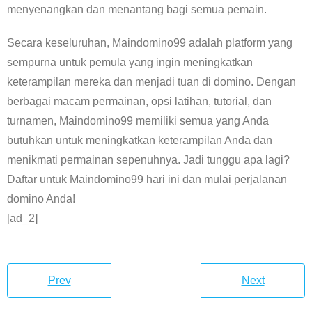
menyenangkan dan menantang bagi semua pemain.
Secara keseluruhan, Maindomino99 adalah platform yang
sempurna untuk pemula yang ingin meningkatkan
keterampilan mereka dan menjadi tuan di domino. Dengan
berbagai macam permainan, opsi latihan, tutorial, dan
turnamen, Maindomino99 memiliki semua yang Anda
butuhkan untuk meningkatkan keterampilan Anda dan
menikmati permainan sepenuhnya. Jadi tunggu apa lagi?
Daftar untuk Maindomino99 hari ini dan mulai perjalanan
domino Anda!
[ad_2]
Prev
Next