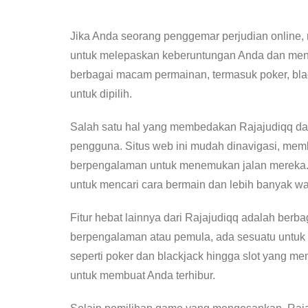
Jika Anda seorang penggemar perjudian online,
untuk melepaskan keberuntungan Anda dan mena
berbagai macam permainan, termasuk poker, blac
untuk dipilih.
Salah satu hal yang membedakan Rajajudiqq dar
pengguna. Situs web ini mudah dinavigasi, mem
berpengalaman untuk menemukan jalan mereka. I
untuk mencari cara bermain dan lebih banyak wa
Fitur hebat lainnya dari Rajajudiqq adalah be
berpengalaman atau pemula, ada sesuatu untuk se
seperti poker dan blackjack hingga slot yang me
untuk membuat Anda terhibur.