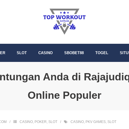
ER
SLOT
CASINO
SBOBET88
TOGEL
SITU
ntungan Anda di Rajajudiq
Online Populer
COM
CASINO
,
POKER
,
SLOT
CASINO
,
PKV GAMES
,
SLOT