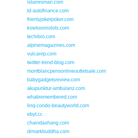
islamroman.com
td-autofinance.com
frienlyjokerpoker.com
kowloonnslots.com
techibro.com
alpinemagazines.com
vulcanrp.com
twitter-trend-blog.com
montblancpensonlineoutletsale.com
babygadgetsreview.com
akupunktur-ambulanz.com
whatiremembered.com
linq-condo-beautyworld.com
ebyt.cc
chaindaohang.com
drmarkbuddha.com