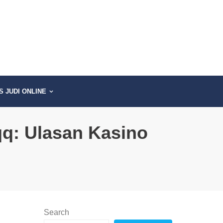
S JUDI ONLINE
q: Ulasan Kasino
Search