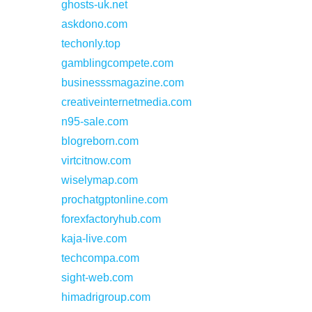
ghosts-uk.net
askdono.com
techonly.top
gamblingcompete.com
businesssmagazine.com
creativeinternetmedia.com
n95-sale.com
blogreborn.com
virtcitnow.com
wiselymap.com
prochatgptonline.com
forexfactoryhub.com
kaja-live.com
techcompa.com
sight-web.com
himadrigroup.com