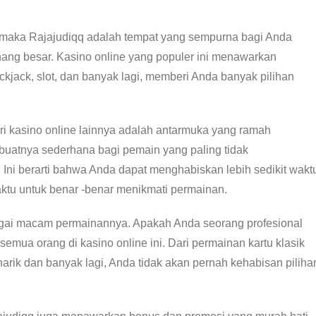
 maka Rajajudiqq adalah tempat yang sempurna bagi Anda
ng besar. Kasino online yang populer ini menawarkan
kjack, slot, dan banyak lagi, memberi Anda banyak pilihan
i kasino online lainnya adalah antarmuka yang ramah
buatnya sederhana bagi pemain yang paling tidak
ni berarti bahwa Anda dapat menghabiskan lebih sedikit wakt
ktu untuk benar -benar menikmati permainan.
rbagai macam permainannya. Apakah Anda seorang profesional
mua orang di kasino online ini. Dari permainan kartu klasik
narik dan banyak lagi, Anda tidak akan pernah kehabisan piliha