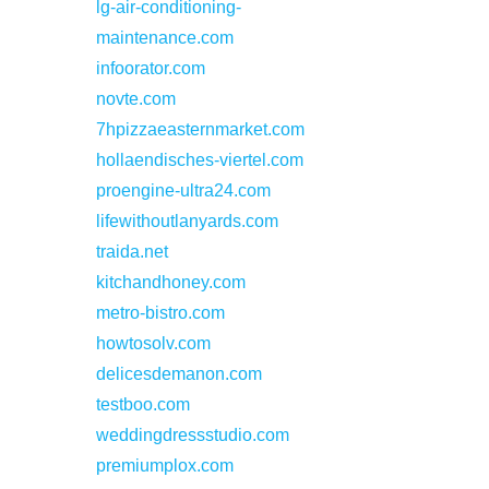
lg-air-conditioning-
maintenance.com
infoorator.com
novte.com
7hpizzaeasternmarket.com
hollaendisches-viertel.com
proengine-ultra24.com
lifewithoutlanyards.com
traida.net
kitchandhoney.com
metro-bistro.com
howtosolv.com
delicesdemanon.com
testboo.com
weddingdressstudio.com
premiumplox.com