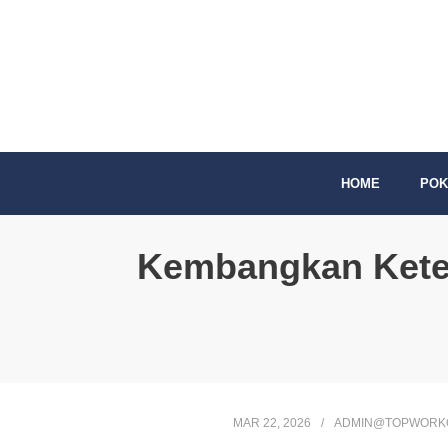
Skip
to
content
HOME
POK
Kembangkan Keter
MAR 22, 2026
ADMIN@TOPWORKO