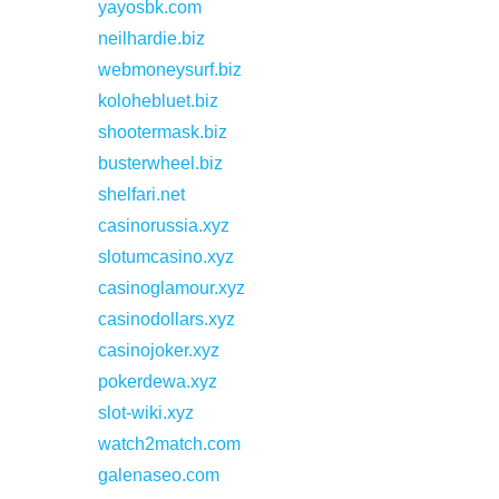
yayosbk.com
neilhardie.biz
webmoneysurf.biz
kolohebluet.biz
shootermask.biz
busterwheel.biz
shelfari.net
casinorussia.xyz
slotumcasino.xyz
casinoglamour.xyz
casinodollars.xyz
casinojoker.xyz
pokerdewa.xyz
slot-wiki.xyz
watch2match.com
galenaseo.com