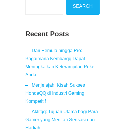
SEARCH
Recent Posts
Dari Pemula hingga Pro:
Bagaimana Kembarqq Dapat
Meningkatkan Keterampilan Poker
Anda
Menjelajahi Kisah Sukses
HondaQQ di Industri Gaming
Kompetitif
Aktifqq: Tujuan Utama bagi Para
Gamer yang Mencari Sensasi dan
Hadiah