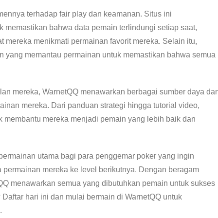
ennya terhadap fair play dan keamanan. Situs ini
k memastikan bahwa data pemain terlindungi setiap saat,
 mereka menikmati permainan favorit mereka. Selain itu,
man yang memantau permainan untuk memastikan bahwa semua
pilan mereka, WarnetQQ menawarkan berbagai sumber daya da
an mereka. Dari panduan strategi hingga tutorial video,
k membantu mereka menjadi pemain yang lebih baik dan
permainan utama bagi para penggemar poker yang ingin
permainan mereka ke level berikutnya. Dengan beragam
tQQ menawarkan semua yang dibutuhkan pemain untuk sukses
Daftar hari ini dan mulai bermain di WarnetQQ untuk
.