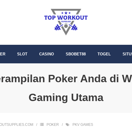
ER
SLOT
CASINO
SBOBET88
TOGEL
SITU
ampilan Poker Anda di W
Gaming Utama
UTSUPPLIES.COM
POKER
PKV GAMES