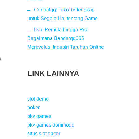
Centralqq: Toko Terlengkap
untuk Segala Hal tentang Game
Dari Pemula hingga Pro:
Bagaimana Bandarqq365
Merevolusi Industri Taruhan Online
n
LINK LAINNYA
slot demo
poker
pkv games
pkv games dominoqq
situs slot gacor