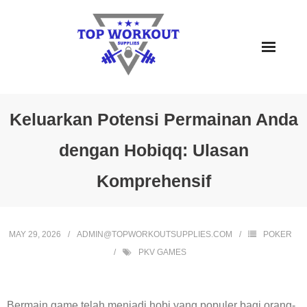
Skip
to
content
Keluarkan Potensi Permainan Anda
dengan Hobiqq: Ulasan
Komprehensif
MAY 29, 2026
ADMIN@TOPWORKOUTSUPPLIES.COM
POKER
PKV GAMES
Bermain game telah menjadi hobi yang populer bagi orang-