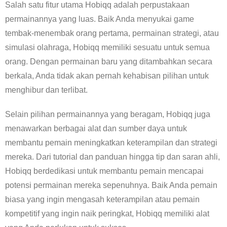
Salah satu fitur utama Hobiqq adalah perpustakaan
permainannya yang luas. Baik Anda menyukai game
tembak-menembak orang pertama, permainan strategi, atau
simulasi olahraga, Hobiqq memiliki sesuatu untuk semua
orang. Dengan permainan baru yang ditambahkan secara
berkala, Anda tidak akan pernah kehabisan pilihan untuk
menghibur dan terlibat.
Selain pilihan permainannya yang beragam, Hobiqq juga
menawarkan berbagai alat dan sumber daya untuk
membantu pemain meningkatkan keterampilan dan strategi
mereka. Dari tutorial dan panduan hingga tip dan saran ahli,
Hobiqq berdedikasi untuk membantu pemain mencapai
potensi permainan mereka sepenuhnya. Baik Anda pemain
biasa yang ingin mengasah keterampilan atau pemain
kompetitif yang ingin naik peringkat, Hobiqq memiliki alat