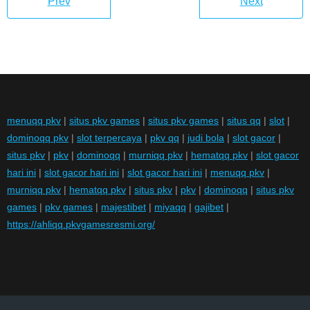
Prev
Next
menuqq pkv
|
situs pkv games
|
situs pkv games
|
situs qq
|
slot
|
dominoqq pkv
|
slot terpercaya
|
pkv qq
|
judi bola
|
slot gacor
|
situs pkv
|
pkv
|
dominoqq
|
murniqq pkv
|
hematqq pkv
|
slot gacor
hari ini
|
slot gacor hari ini
|
slot gacor hari ini
|
menuqq pkv
|
murniqq pkv
|
hematqq pkv
|
situs pkv
|
pkv
|
dominoqq
|
situs pkv
games
|
pkv games
|
majestibet
|
miyaqq
|
gajibet
|
https://ahliqq.pkvgamesresmi.org/