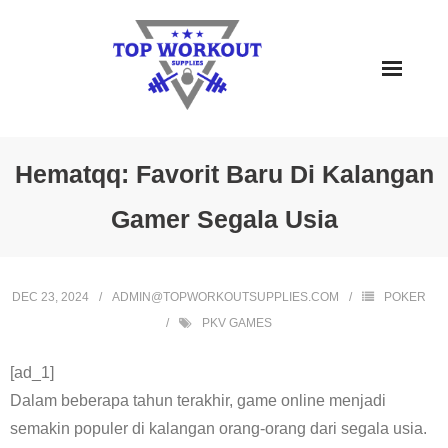
Skip
to
content
Hematqq: Favorit Baru Di Kalangan
Gamer Segala Usia
DEC 23, 2024
ADMIN@TOPWORKOUTSUPPLIES.COM
POKER
PKV GAMES
[ad_1]
Dalam beberapa tahun terakhir, game online menjadi
semakin populer di kalangan orang-orang dari segala usia.