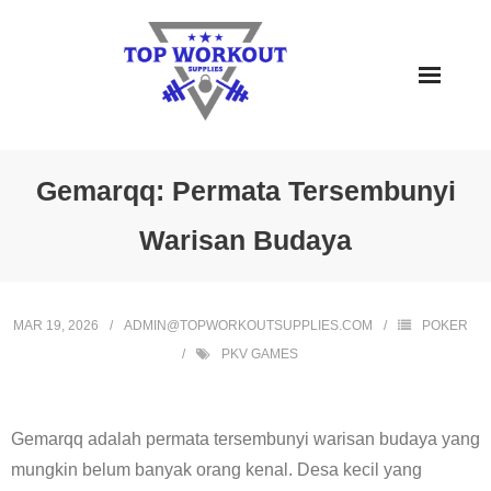
Skip
to
content
Gemarqq: Permata Tersembunyi
Warisan Budaya
MAR 19, 2026
ADMIN@TOPWORKOUTSUPPLIES.COM
POKER
PKV GAMES
Gemarqq adalah permata tersembunyi warisan budaya yang
mungkin belum banyak orang kenal. Desa kecil yang