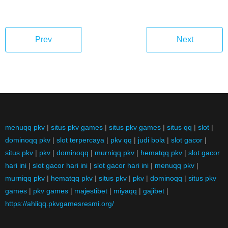
Prev
Next
menuqq pkv
|
situs pkv games
|
situs pkv games
|
situs qq
|
slot
|
dominoqq pkv
|
slot terpercaya
|
pkv qq
|
judi bola
|
slot gacor
|
situs pkv
|
pkv
|
dominoqq
|
murniqq pkv
|
hematqq pkv
|
slot gacor
hari ini
|
slot gacor hari ini
|
slot gacor hari ini
|
menuqq pkv
|
murniqq pkv
|
hematqq pkv
|
situs pkv
|
pkv
|
dominoqq
|
situs pkv
games
|
pkv games
|
majestibet
|
miyaqq
|
gajibet
|
https://ahliqq.pkvgamesresmi.org/