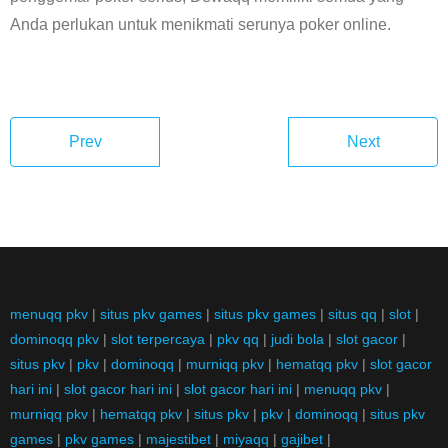
Anda perlukan untuk menikmati serunya poker online.
Prev
Next
menuqq pkv
|
situs pkv games
|
situs pkv games
|
situs qq
|
slot
|
dominoqq pkv
|
slot terpercaya
|
pkv qq
|
judi bola
|
slot gacor
|
situs pkv
|
pkv
|
dominoqq
|
murniqq pkv
|
hematqq pkv
|
slot gacor
hari ini
|
slot gacor hari ini
|
slot gacor hari ini
|
menuqq pkv
|
murniqq pkv
|
hematqq pkv
|
situs pkv
|
pkv
|
dominoqq
|
situs pkv
games
|
pkv games
|
majestibet
|
miyaqq
|
gajibet
|