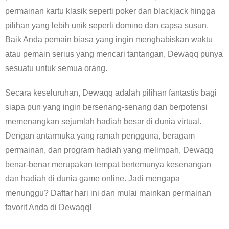
permainan kartu klasik seperti poker dan blackjack hingga
pilihan yang lebih unik seperti domino dan capsa susun.
Baik Anda pemain biasa yang ingin menghabiskan waktu
atau pemain serius yang mencari tantangan, Dewaqq punya
sesuatu untuk semua orang.
Secara keseluruhan, Dewaqq adalah pilihan fantastis bagi
siapa pun yang ingin bersenang-senang dan berpotensi
memenangkan sejumlah hadiah besar di dunia virtual.
Dengan antarmuka yang ramah pengguna, beragam
permainan, dan program hadiah yang melimpah, Dewaqq
benar-benar merupakan tempat bertemunya kesenangan
dan hadiah di dunia game online. Jadi mengapa
menunggu? Daftar hari ini dan mulai mainkan permainan
favorit Anda di Dewaqq!