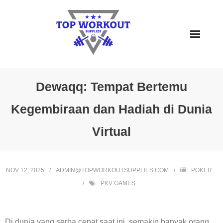
Skip
to
content
Dewaqq: Tempat Bertemu
Kegembiraan dan Hadiah di Dunia
Virtual
NOV 12, 2025
ADMIN@TOPWORKOUTSUPPLIES.COM
POKER
PKV GAMES
Di dunia yang serba cepat saat ini, semakin banyak orang