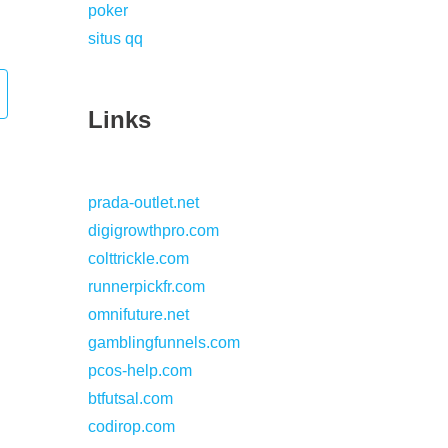
poker
situs qq
Links
prada-outlet.net
digigrowthpro.com
colttrickle.com
runnerpickfr.com
omnifuture.net
gamblingfunnels.com
pcos-help.com
btfutsal.com
codirop.com