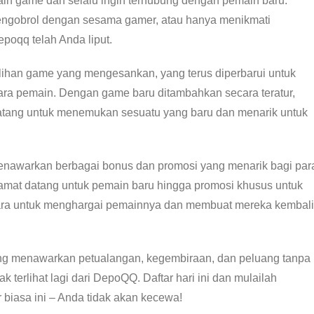
ain game dan selalu ingin terhubung dengan pemain baru.
mengobrol dengan sesama gamer, atau hanya menikmati
oqq telah Anda liput.
ilihan game yang mengesankan, yang terus diperbarui untuk
para pemain. Dengan game baru ditambahkan secara teratur,
datang untuk menemukan sesuatu yang baru dan menarik untuk
nawarkan berbagai bonus dan promosi yang menarik bagi par
amat datang untuk pemain baru hingga promosi khusus untuk
cara untuk menghargai pemainnya dan membuat mereka kembali
ang menawarkan petualangan, kegembiraan, dan peluang tanpa
 terlihat lagi dari DepoQQ. Daftar hari ini dan mulailah
 biasa ini – Anda tidak akan kecewa!