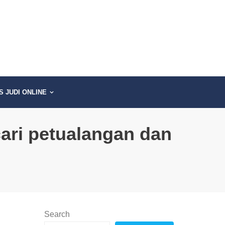
S JUDI ONLINE
ari petualangan dan
Search