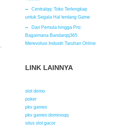
Centralqq: Toko Terlengkap
untuk Segala Hal tentang Game
Dari Pemula hingga Pro:
Bagaimana Bandarqq365
Merevolusi Industri Taruhan Online
.
LINK LAINNYA
slot demo
poker
n
pkv games
pkv games dominoqq
situs slot gacor