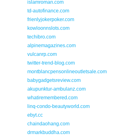
islamroman.com
td-autofinance.com
frienlyjokerpoker.com
kowloonnslots.com
techibro.com
alpinemagazines.com
vulcanrp.com
twitter-trend-blog.com
montblancpensonlineoutletsale.com
babygadgetsreview.com
akupunktur-ambulanz.com
whatiremembered.com
linq-condo-beautyworld.com
ebyt.cc
chaindaohang.com
drmarkbuddha.com