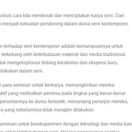
volusi cara kita menikmati dan menciptakan karya seni. Dari
telah menjadi kekuatan pendorong dalam dunia seni kontemporer,
kan terhadap seni kontemporer adalah kemampuannya untuk
 terkekang oleh keterbatasan material dan media tradisional.
k mengeksplorasi bidang kreativitas dan ekspresi baru,
ilakukan dalam seni.
agi para seniman untuk berkarya, memungkinkan mereka
ktif yang melibatkan pemirsa pada tingkat yang benar-benar
penontonnya ke dunia fantastik, menantang persepsi mereka,
a yang sebelumnya tidak mungkin dilakukan.
 seniman untuk bereksperimen dengan teknologi dan media bar