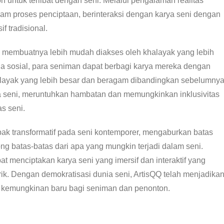
untuk terlibat dengan seni. Melalui pengalaman realitas
dalam proses penciptaan, berinteraksi dengan karya seni dengan
 tradisional.
, membuatnya lebih mudah diakses oleh khalayak yang lebih
ia sosial, para seniman dapat berbagi karya mereka dengan
alayak yang lebih besar dan beragam dibandingkan sebelumnya
ia seni, meruntuhkan hambatan dan memungkinkan inklusivitas
s seni.
k transformatif pada seni kontemporer, mengaburkan batas
g batas-batas dari apa yang mungkin terjadi dalam seni.
at menciptakan karya seni yang imersif dan interaktif yang
k. Dengan demokratisasi dunia seni, ArtisQQ telah menjadika
a kemungkinan baru bagi seniman dan penonton.