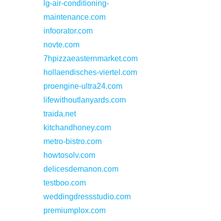
lg-air-conditioning-
maintenance.com
infoorator.com
novte.com
7hpizzaeasternmarket.com
hollaendisches-viertel.com
proengine-ultra24.com
lifewithoutlanyards.com
traida.net
kitchandhoney.com
metro-bistro.com
howtosolv.com
delicesdemanon.com
testboo.com
weddingdressstudio.com
premiumplox.com