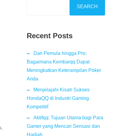
SEARCH
Recent Posts
Dari Pemula hingga Pro:
Bagaimana Kembarqq Dapat
Meningkatkan Keterampilan Poker
Anda
Menjelajahi Kisah Sukses
HondaQQ di Industri Gaming
Kompetitif
Aktifqq: Tujuan Utama bagi Para
Gamer yang Mencari Sensasi dan
u,
Hadiah