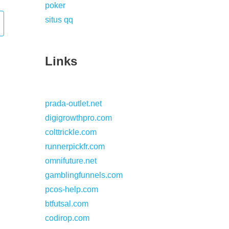
poker
situs qq
Links
prada-outlet.net
digigrowthpro.com
colttrickle.com
runnerpickfr.com
omnifuture.net
gamblingfunnels.com
pcos-help.com
btfutsal.com
codirop.com