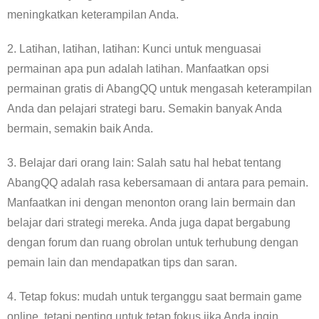
meningkatkan keterampilan Anda.
2. Latihan, latihan, latihan: Kunci untuk menguasai
permainan apa pun adalah latihan. Manfaatkan opsi
permainan gratis di AbangQQ untuk mengasah keterampilan
Anda dan pelajari strategi baru. Semakin banyak Anda
bermain, semakin baik Anda.
3. Belajar dari orang lain: Salah satu hal hebat tentang
AbangQQ adalah rasa kebersamaan di antara para pemain.
Manfaatkan ini dengan menonton orang lain bermain dan
belajar dari strategi mereka. Anda juga dapat bergabung
dengan forum dan ruang obrolan untuk terhubung dengan
pemain lain dan mendapatkan tips dan saran.
4. Tetap fokus: mudah untuk terganggu saat bermain game
online, tetapi penting untuk tetap fokus jika Anda ingin