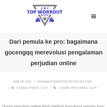
Skip
to
content
Dari pemula ke pro: bagaimana
gocengqq merevolusi pengalaman
perjudian online
MAR 28, 2025
ADMIN@TOPWORKOUTSUPPLIES.COM
CASINO
,
POKER
,
SLOT
CASINO
,
PKV GAMES
,
SLOT
Dunia perjudian online telah melihat masuknya pemain baru