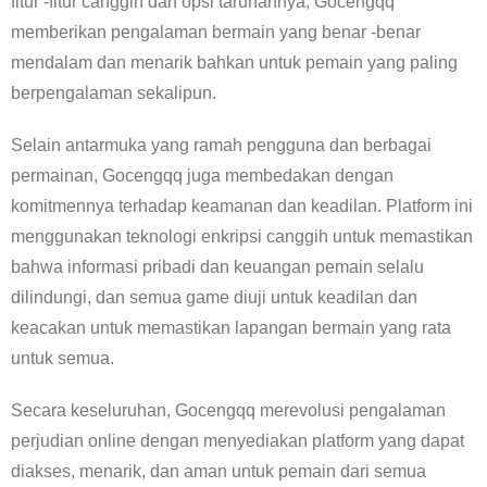
fitur -fitur canggih dan opsi taruhannya, Gocengqq
memberikan pengalaman bermain yang benar -benar
mendalam dan menarik bahkan untuk pemain yang paling
berpengalaman sekalipun.
Selain antarmuka yang ramah pengguna dan berbagai
permainan, Gocengqq juga membedakan dengan
komitmennya terhadap keamanan dan keadilan. Platform ini
menggunakan teknologi enkripsi canggih untuk memastikan
bahwa informasi pribadi dan keuangan pemain selalu
dilindungi, dan semua game diuji untuk keadilan dan
keacakan untuk memastikan lapangan bermain yang rata
untuk semua.
Secara keseluruhan, Gocengqq merevolusi pengalaman
perjudian online dengan menyediakan platform yang dapat
diakses, menarik, dan aman untuk pemain dari semua