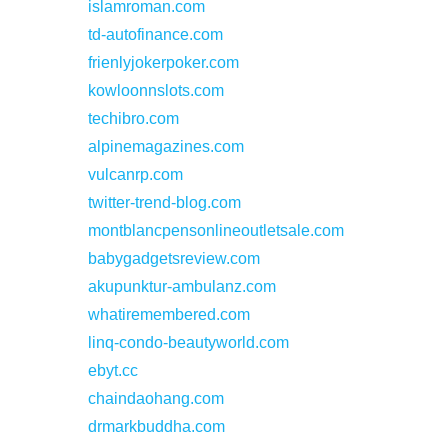
islamroman.com
td-autofinance.com
frienlyjokerpoker.com
kowloonnslots.com
techibro.com
alpinemagazines.com
vulcanrp.com
twitter-trend-blog.com
montblancpensonlineoutletsale.com
babygadgetsreview.com
akupunktur-ambulanz.com
whatiremembered.com
linq-condo-beautyworld.com
ebyt.cc
chaindaohang.com
drmarkbuddha.com