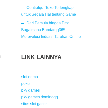
Centralqq: Toko Terlengkap
untuk Segala Hal tentang Game
Dari Pemula hingga Pro:
Bagaimana Bandarqq365
Merevolusi Industri Taruhan Online
LINK LAINNYA
.
slot demo
poker
pkv games
pkv games dominoqq
situs slot gacor