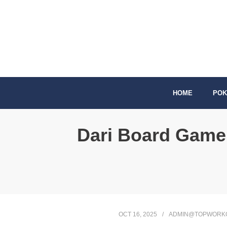
Skip
to
content
HOME
POK
Dari Board Game 
OCT 16, 2025
ADMIN@TOPWORKO