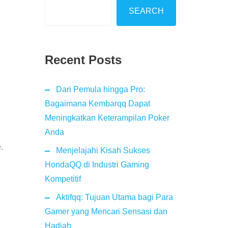
SEARCH
Recent Posts
Dari Pemula hingga Pro:
Bagaimana Kembarqq Dapat
Meningkatkan Keterampilan Poker
Anda
.
Menjelajahi Kisah Sukses
HondaQQ di Industri Gaming
Kompetitif
Aktifqq: Tujuan Utama bagi Para
Gamer yang Mencari Sensasi dan
Hadiah