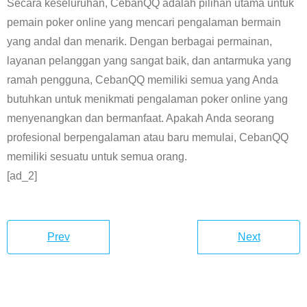
Secara keseluruhan, CebanQQ adalah pilihan utama untuk
pemain poker online yang mencari pengalaman bermain
yang andal dan menarik. Dengan berbagai permainan,
layanan pelanggan yang sangat baik, dan antarmuka yang
ramah pengguna, CebanQQ memiliki semua yang Anda
butuhkan untuk menikmati pengalaman poker online yang
menyenangkan dan bermanfaat. Apakah Anda seorang
profesional berpengalaman atau baru memulai, CebanQQ
memiliki sesuatu untuk semua orang.
[ad_2]
Prev
Next