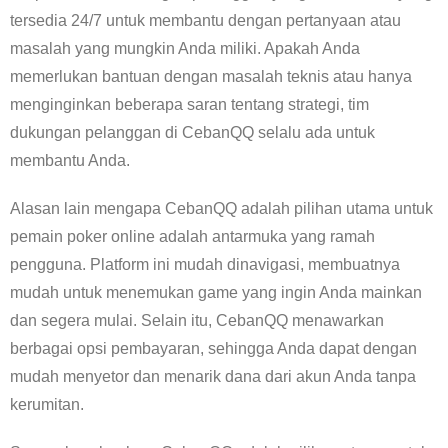
tersedia 24/7 untuk membantu dengan pertanyaan atau
masalah yang mungkin Anda miliki. Apakah Anda
memerlukan bantuan dengan masalah teknis atau hanya
menginginkan beberapa saran tentang strategi, tim
dukungan pelanggan di CebanQQ selalu ada untuk
membantu Anda.
Alasan lain mengapa CebanQQ adalah pilihan utama untuk
pemain poker online adalah antarmuka yang ramah
pengguna. Platform ini mudah dinavigasi, membuatnya
mudah untuk menemukan game yang ingin Anda mainkan
dan segera mulai. Selain itu, CebanQQ menawarkan
berbagai opsi pembayaran, sehingga Anda dapat dengan
mudah menyetor dan menarik dana dari akun Anda tanpa
kerumitan.