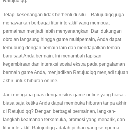
Ratujudiqq.
Tetapi kesenangan tidak berhenti di situ – Ratujudiqq juga
menawarkan berbagai fitur interaktif yang membuat
permainan menjadi lebih menyenangkan. Dari dukungan
obrolan langsung hingga game multipemain, Anda dapat
terhubung dengan pemain lain dan mendapatkan teman
baru saat Anda bermain. Ini menambah lapisan
kegembiraan dan interaksi sosial ekstra pada pengalaman
bermain game Anda, menjadikan Ratujudiqq menjadi tujuan
akhir untuk hiburan online.
Jadi mengapa puas dengan situs game online yang biasa -
biasa saja ketika Anda dapat membuka hiburan tanpa akhir
di Ratujudiqq? Dengan berbagai permainan, langkah-
langkah keamanan terkemuka, promosi yang menarik, dan
fitur interaktif, Ratujudiqq adalah pilihan yang sempurna