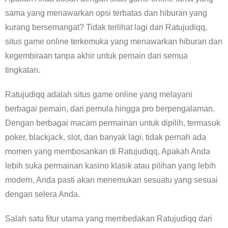
sama yang menawarkan opsi terbatas dan hiburan yang
kurang bersemangat? Tidak terlihat lagi dari Ratujudiqq,
situs game online terkemuka yang menawarkan hiburan dan
kegembiraan tanpa akhir untuk pemain dari semua
tingkatan.
Ratujudiqq adalah situs game online yang melayani
berbagai pemain, dari pemula hingga pro berpengalaman.
Dengan berbagai macam permainan untuk dipilih, termasuk
poker, blackjack, slot, dan banyak lagi, tidak pernah ada
momen yang membosankan di Ratujudiqq. Apakah Anda
lebih suka permainan kasino klasik atau pilihan yang lebih
modern, Anda pasti akan menemukan sesuatu yang sesuai
dengan selera Anda.
Salah satu fitur utama yang membedakan Ratujudiqq dari