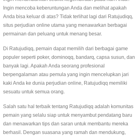
Ingin mencoba keberuntungan Anda dan melihat apakah
Anda bisa keluar di atas? Tidak terlihat lagi dari Ratujudiqq,
situs perjudian online utama yang menawarkan berbagai
permainan dan peluang untuk menang besar.
Di Ratujudiqq, pemain dapat memilih dari berbagai game
populer seperti poker, dominoqq, bandarq, capsa susun, dan
banyak lagi. Apakah Anda seorang profesional
berpengalaman atau pemula yang ingin mencelupkan jari
kaki Anda ke dunia perjudian online, Ratujudiqq memiliki
sesuatu untuk semua orang.
Salah satu hal terbaik tentang Ratujudiqq adalah komunitas
pemain yang selalu siap untuk menyambut pendatang baru
dan menawarkan tips dan saran untuk membantu mereka
berhasil. Dengan suasana yang ramah dan mendukung,