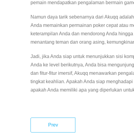
pemain mendapatkan pengalaman bermain game 
Namun daya tarik sebenarnya dari Akuqq ​​adalah
Anda memainkan permainan poker cepat atau menc
keterampilan Anda dan mendorong Anda hingg
menantang teman dan orang asing, kemungkinan u
Jadi, jika Anda siap untuk menunjukkan sisi k
Anda ke level berikutnya, Anda bisa mengunjun
dan fitur-fitur imersif, Akuqq ​​menawarkan pen
tingkat keahlian. Apakah Anda siap menghadapi t
apakah Anda memiliki apa yang diperlukan untuk
Prev