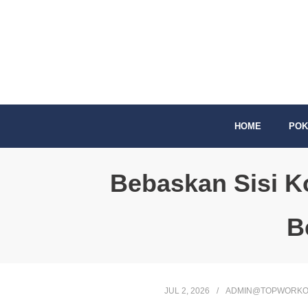
Skip
to
content
HOME
POK
Bebaskan Sisi K
B
JUL 2, 2026
ADMIN@TOPWORKO