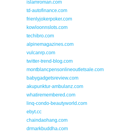
islamroman.com
td-autofinance.com
frienlyjokerpoker.com
kowloonnslots.com
techibro.com
alpinemagazines.com
vulcanrp.com
twitter-trend-blog.com
montblancpensonlineoutletsale.com
babygadgetsreview.com
akupunktur-ambulanz.com
whatiremembered.com
linq-condo-beautyworld.com
ebyt.cc
chaindaohang.com
drmarkbuddha.com