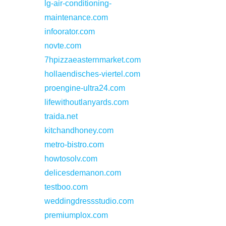
lg-air-conditioning-
maintenance.com
infoorator.com
novte.com
7hpizzaeasternmarket.com
hollaendisches-viertel.com
proengine-ultra24.com
lifewithoutlanyards.com
traida.net
kitchandhoney.com
metro-bistro.com
howtosolv.com
delicesdemanon.com
testboo.com
weddingdressstudio.com
premiumplox.com