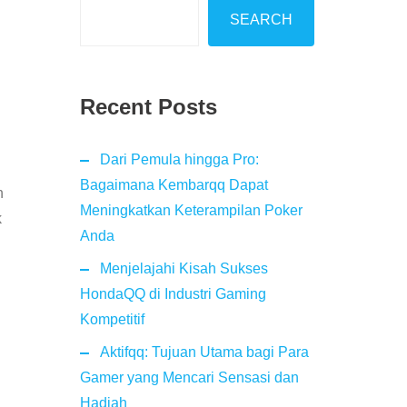
SEARCH
Recent Posts
Dari Pemula hingga Pro:
Bagaimana Kembarqq Dapat
n
Meningkatkan Keterampilan Poker
k
Anda
Menjelajahi Kisah Sukses
HondaQQ di Industri Gaming
Kompetitif
Aktifqq: Tujuan Utama bagi Para
Gamer yang Mencari Sensasi dan
Hadiah