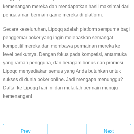
kemenangan mereka dan mendapatkan hasil maksimal dari
pengalaman bermain game mereka di platform.
Secara keseluruhan, Lipoqq adalah platform sempurna bagi
penggemar poker yang ingin melepaskan semangat
kompetitif mereka dan membawa permainan mereka ke
level berikutnya. Dengan fokus pada kompetisi, antarmuka
yang ramah pengguna, dan beragam bonus dan promosi,
Lipoqq menyediakan semua yang Anda butuhkan untuk
sukses di dunia poker online. Jadi mengapa menunggu?
Daftar ke Lipoqq hari ini dan mulailah bermain menuju
kemenangan!
Prev
Next