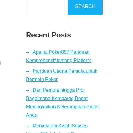
SEARCH
Recent Posts
Apa itu Poker88? Panduan
Komprehensif tentang Platform
i
Panduan Utama Pemula untuk
n
Bermain Poker
Dari Pemula hingga Pro:
Bagaimana Kembarqq Dapat
Meningkatkan Keterampilan Poker
Anda
Menjelajahi Kisah Sukses