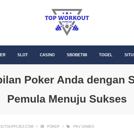
ER
SLOT
CASINO
SBOBET88
TOGEL
SITU
ilan Poker Anda dengan 
Pemula Menuju Sukses
UTSUPPLIES.COM
POKER
PKV GAMES