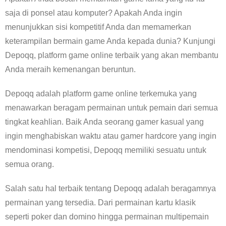
saja di ponsel atau komputer? Apakah Anda ingin
menunjukkan sisi kompetitif Anda dan memamerkan
keterampilan bermain game Anda kepada dunia? Kunjungi
Depoqq, platform game online terbaik yang akan membantu
Anda meraih kemenangan beruntun.
Depoqq adalah platform game online terkemuka yang
menawarkan beragam permainan untuk pemain dari semua
tingkat keahlian. Baik Anda seorang gamer kasual yang
ingin menghabiskan waktu atau gamer hardcore yang ingin
mendominasi kompetisi, Depoqq memiliki sesuatu untuk
semua orang.
Salah satu hal terbaik tentang Depoqq adalah beragamnya
permainan yang tersedia. Dari permainan kartu klasik
seperti poker dan domino hingga permainan multipemain