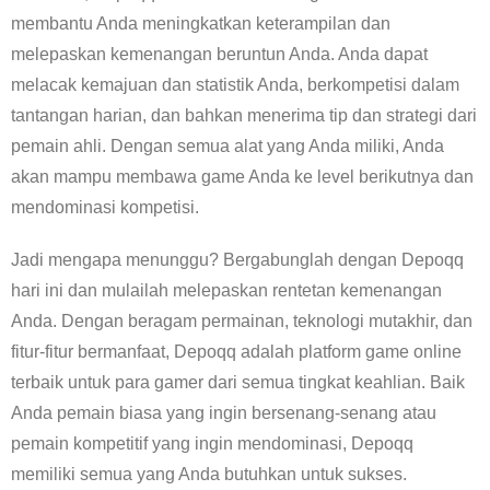
membantu Anda meningkatkan keterampilan dan
melepaskan kemenangan beruntun Anda. Anda dapat
melacak kemajuan dan statistik Anda, berkompetisi dalam
tantangan harian, dan bahkan menerima tip dan strategi dari
pemain ahli. Dengan semua alat yang Anda miliki, Anda
akan mampu membawa game Anda ke level berikutnya dan
mendominasi kompetisi.
Jadi mengapa menunggu? Bergabunglah dengan Depoqq
hari ini dan mulailah melepaskan rentetan kemenangan
Anda. Dengan beragam permainan, teknologi mutakhir, dan
fitur-fitur bermanfaat, Depoqq adalah platform game online
terbaik untuk para gamer dari semua tingkat keahlian. Baik
Anda pemain biasa yang ingin bersenang-senang atau
pemain kompetitif yang ingin mendominasi, Depoqq
memiliki semua yang Anda butuhkan untuk sukses.