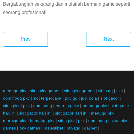
Bergabunglah sekarang dan mulailah bermain game seperti
seorang profesional!
Prev
Next
menuqq pkv
|
situs pkv games
|
situs pkv games
|
situs qq
|
slot
|
dominoqq pkv
|
slot terpercaya
|
pkv qq
|
judi bola
|
slot gacor
|
situs pkv
|
pkv
|
dominoqq
|
murniqq pkv
|
hematqq pkv
|
slot gacor
hari ini
|
slot gacor hari ini
|
slot gacor hari ini
|
menuqq pkv
|
murniqq pkv
|
hematqq pkv
|
situs pkv
|
pkv
|
dominoqq
|
situs pkv
games
|
pkv games
|
majestibet
|
miyaqq
|
gajibet
|