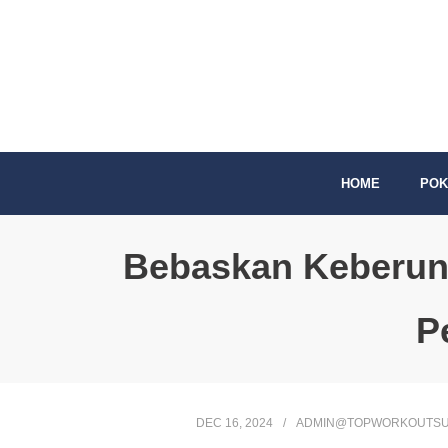
Skip
to
content
HOME
POK
Bebaskan Keberun
P
DEC 16, 2024
ADMIN@TOPWORKOUTSU