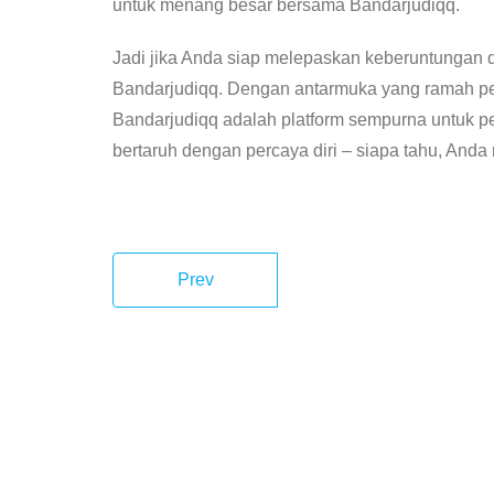
untuk menang besar bersama Bandarjudiqq.
Jadi jika Anda siap melepaskan keberuntungan 
Bandarjudiqq. Dengan antarmuka yang ramah pen
Bandarjudiqq adalah platform sempurna untuk pe
bertaruh dengan percaya diri – siapa tahu, Anda
Prev