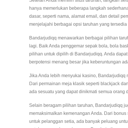
Setelah Anda memilih situs taruhan, langkah se
hanya memerlukan beberapa langkah sederhana
dasar, seperti nama, alamat email, dan detail 
menjelajahi berbagai opsi taruhan yang tersedia
Bandarjudiqq menawarkan berbagai pilihan taru
lagi. Baik Anda penggemar sepak bola, bola ba
pilihan untuk dipilih di Bandarjudiqq. Anda dap
berpotensi menang besar jika keberuntungan ada
Jika Anda lebih menyukai kasino, Bandarjudiqq 
Dari permainan meja klasik seperti blackjack dan
ada sesuatu yang dapat dinikmati semua orang di 
Selain beragam pilihan taruhan, Bandarjudiqq
memaksimalkan kemenangan Anda. Dari bonus s
untuk pelanggan setia, ada banyak peluang un