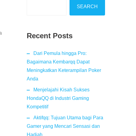
SEARCH
a
Recent Posts
Dari Pemula hingga Pro:
Bagaimana Kembarqq Dapat
Meningkatkan Keterampilan Poker
Anda
Menjelajahi Kisah Sukses
HondaQQ di Industri Gaming
Kompetitif
Aktifqq: Tujuan Utama bagi Para
Gamer yang Mencari Sensasi dan
Hadiah