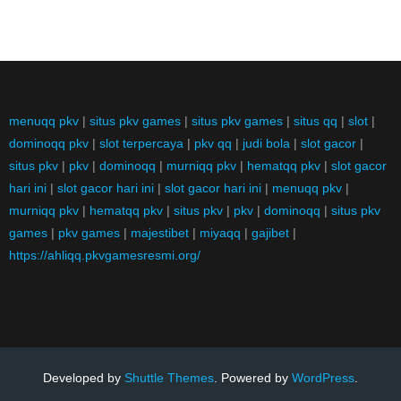
menuqq pkv
|
situs pkv games
|
situs pkv games
|
situs qq
|
slot
|
dominoqq pkv
|
slot terpercaya
|
pkv qq
|
judi bola
|
slot gacor
|
situs pkv
|
pkv
|
dominoqq
|
murniqq pkv
|
hematqq pkv
|
slot gacor
hari ini
|
slot gacor hari ini
|
slot gacor hari ini
|
menuqq pkv
|
murniqq pkv
|
hematqq pkv
|
situs pkv
|
pkv
|
dominoqq
|
situs pkv
games
|
pkv games
|
majestibet
|
miyaqq
|
gajibet
|
https://ahliqq.pkvgamesresmi.org/
Developed by
Shuttle Themes
. Powered by
WordPress
.