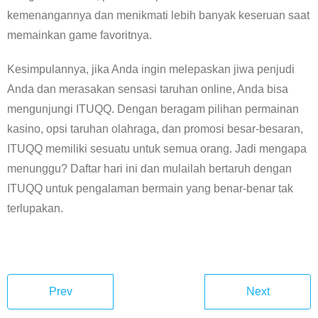
kemenangannya dan menikmati lebih banyak keseruan saat
memainkan game favoritnya.
Kesimpulannya, jika Anda ingin melepaskan jiwa penjudi
Anda dan merasakan sensasi taruhan online, Anda bisa
mengunjungi ITUQQ. Dengan beragam pilihan permainan
kasino, opsi taruhan olahraga, dan promosi besar-besaran,
ITUQQ memiliki sesuatu untuk semua orang. Jadi mengapa
menunggu? Daftar hari ini dan mulailah bertaruh dengan
ITUQQ untuk pengalaman bermain yang benar-benar tak
terlupakan.
Prev
Next