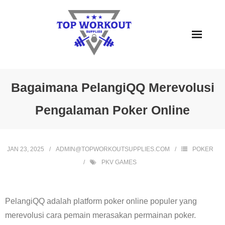
Skip
to
content
Bagaimana PelangiQQ Merevolusi
Pengalaman Poker Online
JAN 23, 2025
ADMIN@TOPWORKOUTSUPPLIES.COM
POKER
PKV GAMES
PelangiQQ adalah platform poker online populer yang
merevolusi cara pemain merasakan permainan poker.