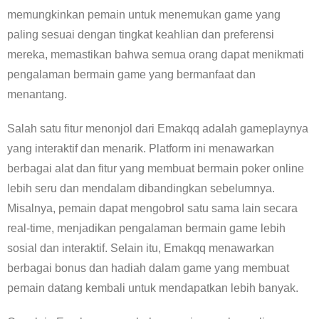
memungkinkan pemain untuk menemukan game yang
paling sesuai dengan tingkat keahlian dan preferensi
mereka, memastikan bahwa semua orang dapat menikmati
pengalaman bermain game yang bermanfaat dan
menantang.
Salah satu fitur menonjol dari Emakqq adalah gameplaynya
yang interaktif dan menarik. Platform ini menawarkan
berbagai alat dan fitur yang membuat bermain poker online
lebih seru dan mendalam dibandingkan sebelumnya.
Misalnya, pemain dapat mengobrol satu sama lain secara
real-time, menjadikan pengalaman bermain game lebih
sosial dan interaktif. Selain itu, Emakqq menawarkan
berbagai bonus dan hadiah dalam game yang membuat
pemain datang kembali untuk mendapatkan lebih banyak.