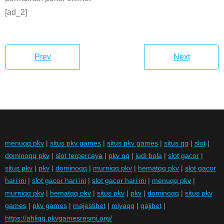
[ad_2]
Prev
Next
menuqq pkv
|
situs pkv games
|
situs pkv games
|
situs qq
|
slot
|
dominoqq pkv
|
slot terpercaya
|
pkv qq
|
judi bola
|
slot gacor
|
situs pkv
|
pkv
|
dominoqq
|
murniqq pkv
|
hematqq pkv
|
slot gacor
hari ini
|
slot gacor hari ini
|
slot gacor hari ini
|
menuqq pkv
|
murniqq pkv
|
hematqq pkv
|
situs pkv
|
pkv
|
dominoqq
|
situs pkv
games
|
pkv games
|
majestibet
|
miyaqq
|
gajibet
|
https://ahliqq.pkvgamesresmi.org/