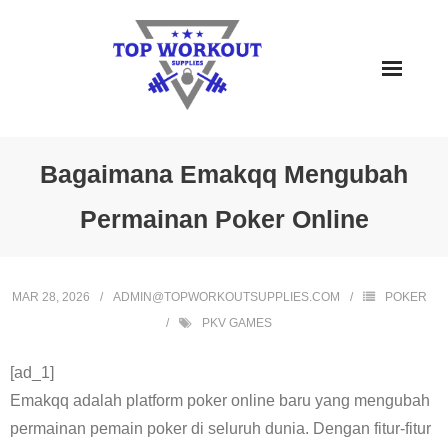
Skip
to
content
Bagaimana Emakqq Mengubah
Permainan Poker Online
MAR 28, 2026
ADMIN@TOPWORKOUTSUPPLIES.COM
POKER
PKV GAMES
[ad_1]
Emakqq adalah platform poker online baru yang mengubah
permainan pemain poker di seluruh dunia. Dengan fitur-fitur