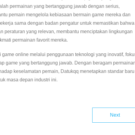
alah permainan yang bertanggung jawab dengan serius,
ntu pemain mengelola kebiasaan bermain game mereka dan
 bekerja sama dengan badan pengatur untuk memastikan bahwa
 peraturan yang relevan, membantu menciptakan lingkungan
mati permainan favorit mereka.
 game online melalui penggunaan teknologi yang inovatif, foku
ap game yang bertanggung jawab. Dengan beragam permainan
erhadap keselamatan pemain, Datukqq menetapkan standar baru
 masa depan industri ini.
Next