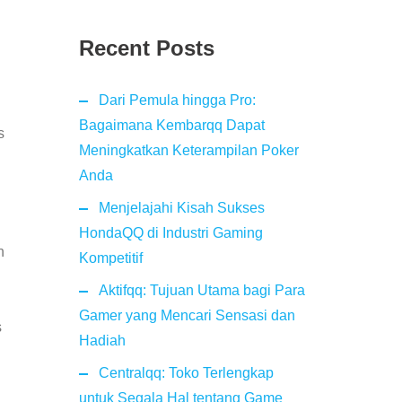
Recent Posts
Dari Pemula hingga Pro:
Bagaimana Kembarqq Dapat
s
Meningkatkan Keterampilan Poker
Anda
Menjelajahi Kisah Sukses
HondaQQ di Industri Gaming
n
Kompetitif
Aktifqq: Tujuan Utama bagi Para
Gamer yang Mencari Sensasi dan
s
Hadiah
Centralqq: Toko Terlengkap
untuk Segala Hal tentang Game