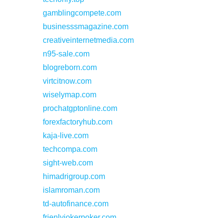
gamblingcompete.com
businesssmagazine.com
creativeinternetmedia.com
n95-sale.com
blogreborn.com
virtcitnow.com
wiselymap.com
prochatgptonline.com
forexfactoryhub.com
kaja-live.com
techcompa.com
sight-web.com
himadrigroup.com
islamroman.com
td-autofinance.com
frienlyjokerpoker.com