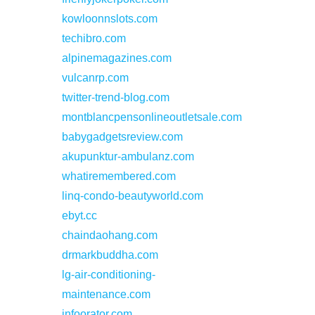
kowloonnslots.com
techibro.com
alpinemagazines.com
vulcanrp.com
twitter-trend-blog.com
montblancpensonlineoutletsale.com
babygadgetsreview.com
akupunktur-ambulanz.com
whatiremembered.com
linq-condo-beautyworld.com
ebyt.cc
chaindaohang.com
drmarkbuddha.com
lg-air-conditioning-
maintenance.com
infoorator.com