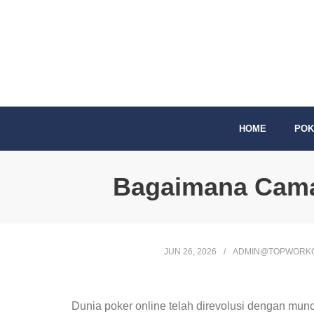
Skip
to
content
HOME
POK
Bagaimana Cama
JUN 26, 2026
ADMIN@TOPWORKO
Dunia poker online telah direvolusi dengan m