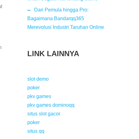
t
Dari Pemula hingga Pro:
Bagaimana Bandarqq365
Merevolusi Industri Taruhan Online
n
LINK LAINNYA
slot demo
poker
pkv games
pkv games dominoqq
situs slot gacor
poker
situs qq