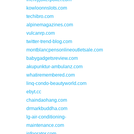
kowloonnslots.com
techibro.com
alpinemagazines.com
vulcanrp.com
twitter-trend-blog.com
montblancpensonlineoutletsale.com
babygadgetsreview.com
akupunktur-ambulanz.com
whatiremembered.com
linq-condo-beautyworld.com
ebyt.cc
chaindaohang.com
drmarkbuddha.com
lg-air-conditioning-
maintenance.com
infoorator.com