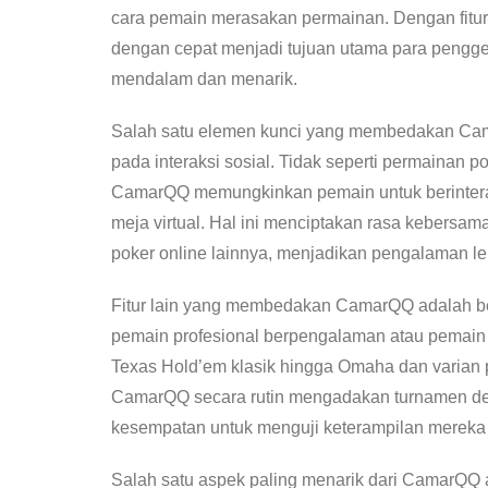
cara pemain merasakan permainan. Dengan fitur
dengan cepat menjadi tujuan utama para pengg
mendalam dan menarik.
Salah satu elemen kunci yang membedakan Cama
pada interaksi sosial. Tidak seperti permainan po
CamarQQ memungkinkan pemain untuk berinteraks
meja virtual. Hal ini menciptakan rasa kebersa
poker online lainnya, menjadikan pengalaman l
Fitur lain yang membedakan CamarQQ adalah b
pemain profesional berpengalaman atau pemain 
Texas Hold’em klasik hingga Omaha dan varian pop
CamarQQ secara rutin mengadakan turnamen de
kesempatan untuk menguji keterampilan mereka 
Salah satu aspek paling menarik dari CamarQQ