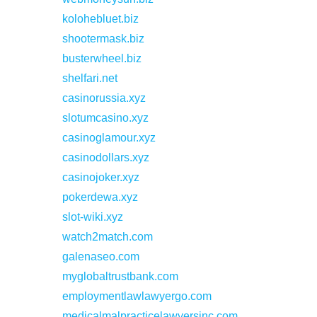
kolohebluet.biz
shootermask.biz
busterwheel.biz
shelfari.net
casinorussia.xyz
slotumcasino.xyz
casinoglamour.xyz
casinodollars.xyz
casinojoker.xyz
pokerdewa.xyz
slot-wiki.xyz
watch2match.com
galenaseo.com
myglobaltrustbank.com
employmentlawlawyergo.com
medicalmalpracticelawyersinc.com